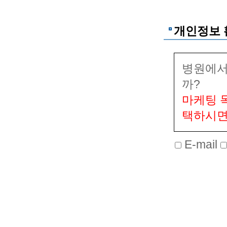
· 필수
개인정보 
: 홈페
봉사신청
병원에서
: 서비스
까?
글 등록 
마케팅 
상담 및
택하시면
· 선택
고지사항
E-mail
2. 수
회원가입
은 동의