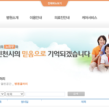
_ 열린공간 _
병원갤러리
호
썸네일
제목