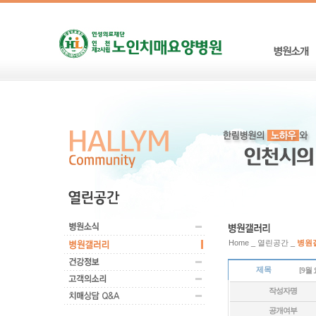
Home _ 열린공간 _
병원
제목
[9월
작성자명
공개여부