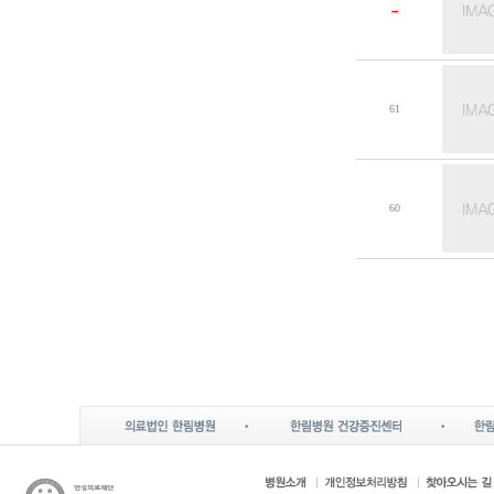
→
61
60