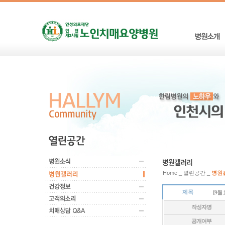
Home _ 열린공간 _
병원
제목
[9월
작성자명
공개여부