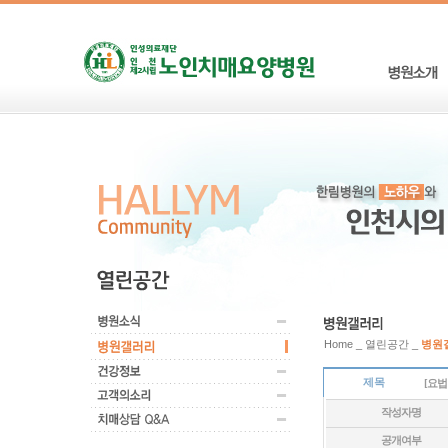
Home _ 열린공간 _
병원
제목
[요법
작성자명
공개여부