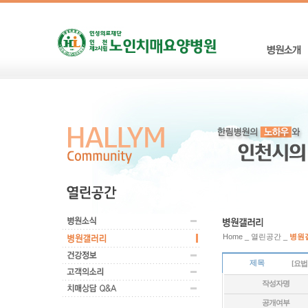
Home _ 열린공간 _
병원
제목
[요법
작성자명
공개여부