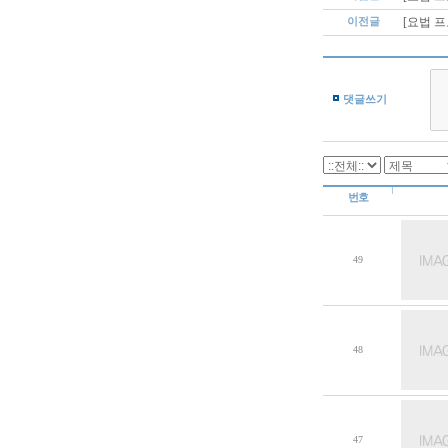
이전글
[요법 
댓글쓰기
번호
49
48
47