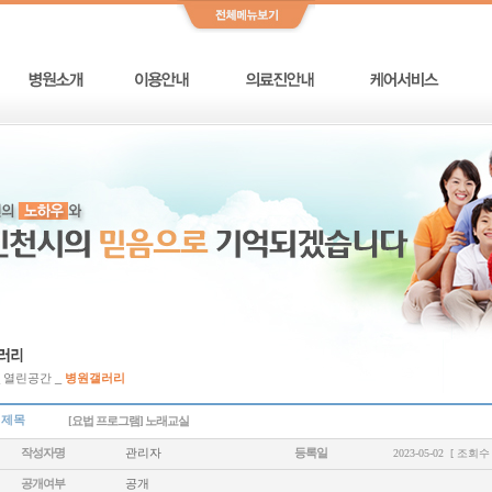
_ 열린공간 _
병원갤러리
제목
[요법 프로그램] 노래교실
작성자명
관리자
등록일
2023-05-02 [ 조회수 :
공개여부
공개