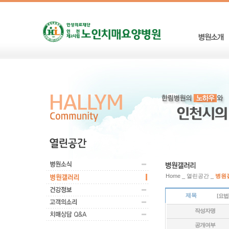
Home _ 열린공간 _
병원
제목
[요법
작성자명
공개여부