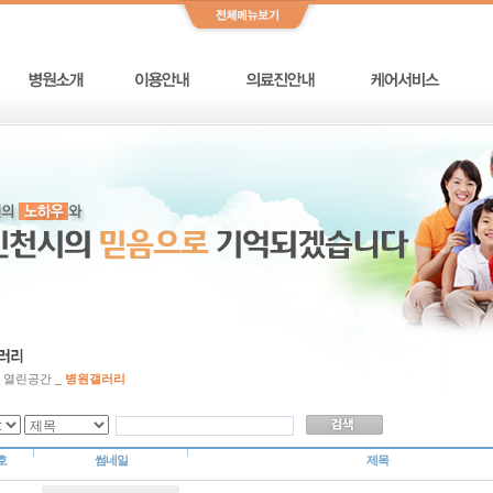
_ 열린공간 _
병원갤러리
호
썸네일
제목