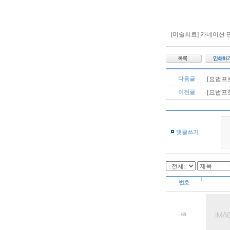
[미술치료] 카네이션
다음글
[요법프
이전글
[요법프
댓글쓰기
번호
69