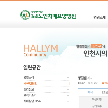
Home _ 열린공간 _
병원
제목
[요
작성자명
공개여부