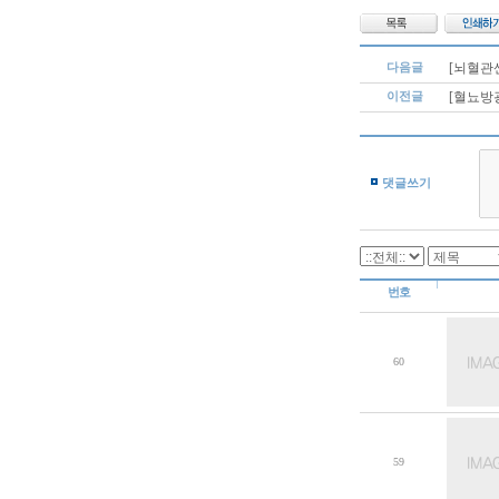
다음글
[뇌혈관
이전글
[혈뇨방
댓글쓰기
번호
60
59