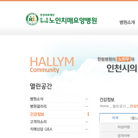
Home _ 열린공간 _
건강
제목
[혈
작성자명
공개여부